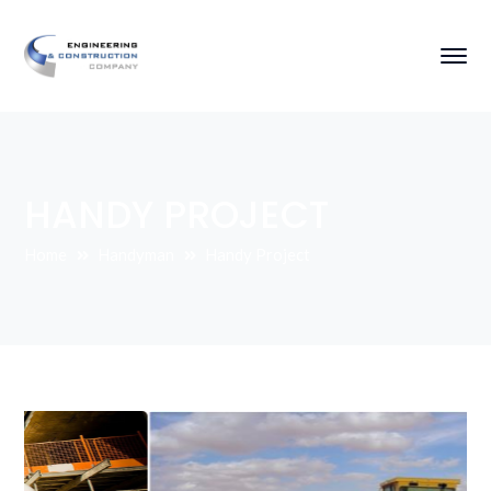
HANDY PROJECT
Home
Handyman
Handy Project