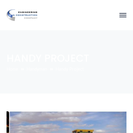
HANDY PROJECT
Home
Handyman
Handy Project