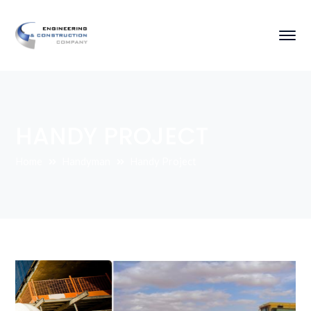
HANDY PROJECT
Home
Handyman
Handy Project